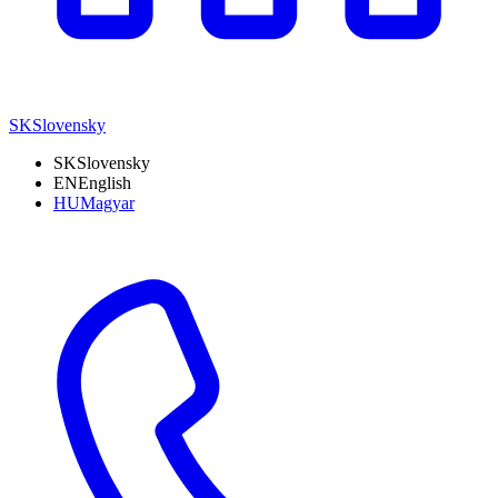
SK
Slovensky
SK
Slovensky
EN
English
HU
Magyar