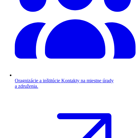
Oragnizácie a inštitúcie
Kontakty na miestne úrady
a združenia.