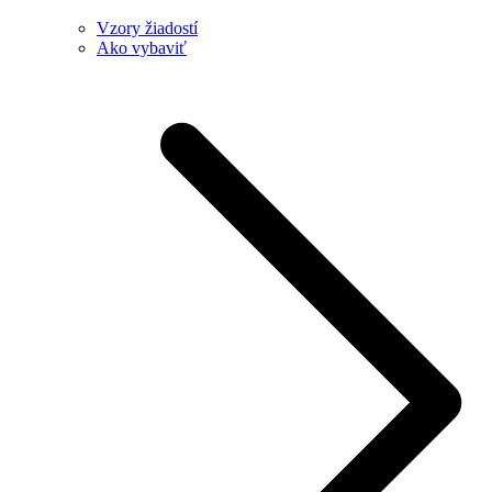
Vzory žiadostí
Ako vybaviť