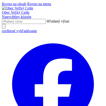
Rovno na obsah
Rovno na menu
Obec
Veľký Cetín
Nagycétény
község
Hľadaný výraz
rozšírené vyhľadávanie