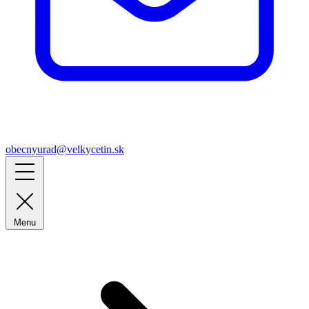
obecnyurad@velkycetin.sk
Menu