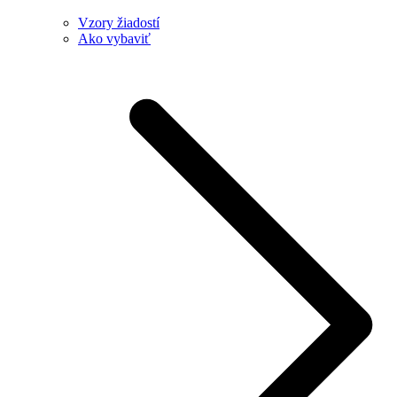
Vzory žiadostí
Ako vybaviť