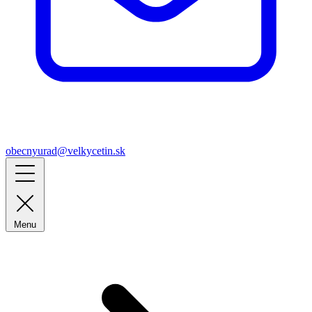
obecnyurad@velkycetin.sk
Menu