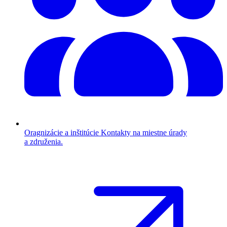
Oragnizácie a inštitúcie
Kontakty na miestne úrady
a združenia.