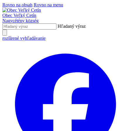
Rovno na obsah
Rovno na menu
Obec
Veľký Cetín
Nagycétény
község
Hľadaný výraz
rozšírené vyhľadávanie