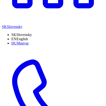
SK
Slovensky
SK
Slovensky
EN
English
HU
Magyar