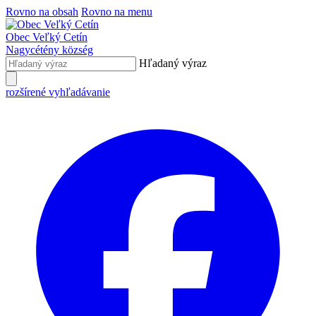
Rovno na obsah
Rovno na menu
Obec
Veľký Cetín
Nagycétény
község
Hľadaný výraz
rozšírené vyhľadávanie