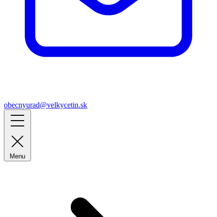
obecnyurad@velkycetin.sk
Menu