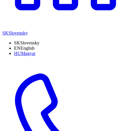
SK
Slovensky
SK
Slovensky
EN
English
HU
Magyar