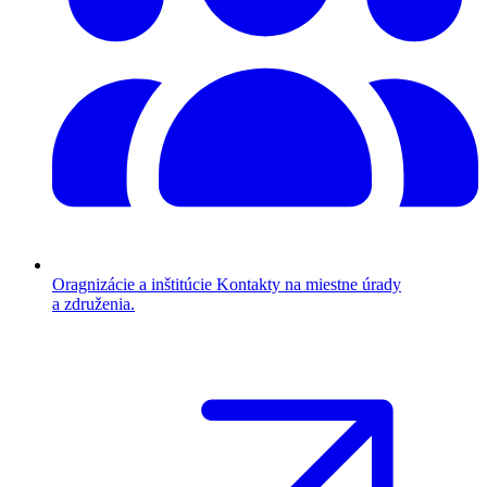
Oragnizácie a inštitúcie
Kontakty na miestne úrady
a združenia.