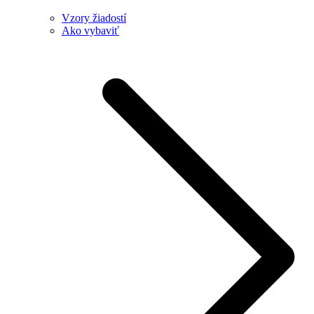
Vzory žiadostí
Ako vybaviť