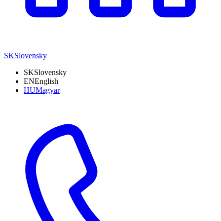
SK
Slovensky
SK
Slovensky
EN
English
HU
Magyar