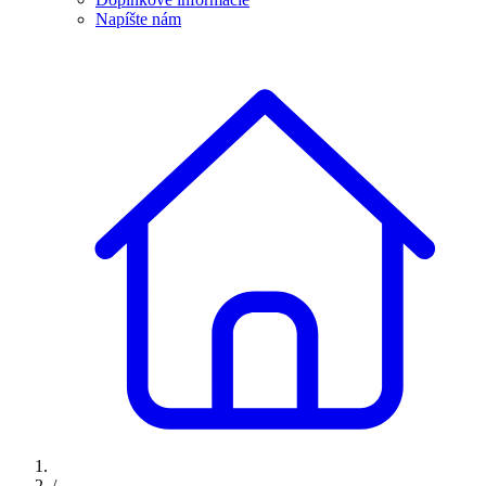
Napíšte nám
/