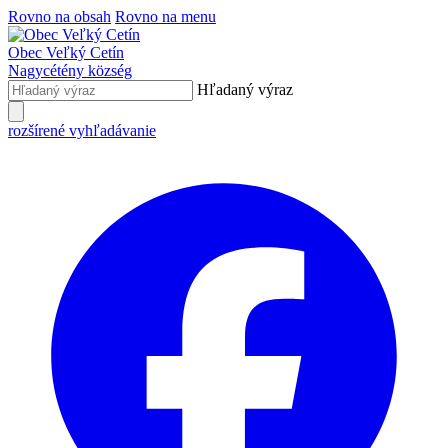
Rovno na obsah
Rovno na menu
Obec
Veľký Cetín
Nagycétény
község
Hľadaný výraz
rozšírené vyhľadávanie