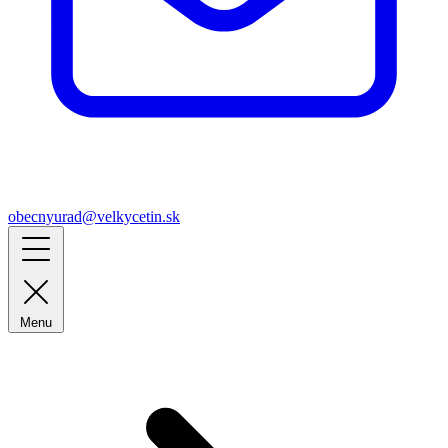
obecnyurad@velkycetin.sk
Menu