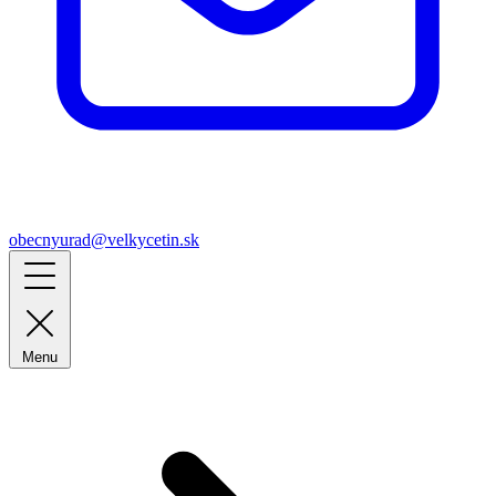
obecnyurad@velkycetin.sk
Menu