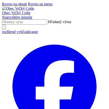
Rovno na obsah
Rovno na menu
Obec
Veľký Cetín
Nagycétény
község
Hľadaný výraz
rozšírené vyhľadávanie