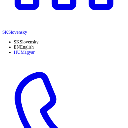
SK
Slovensky
SK
Slovensky
EN
English
HU
Magyar