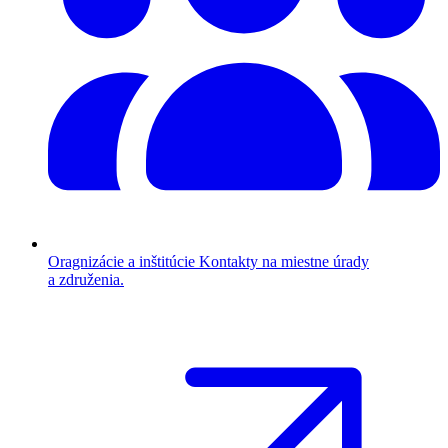
Oragnizácie a inštitúcie
Kontakty na miestne úrady
a združenia.