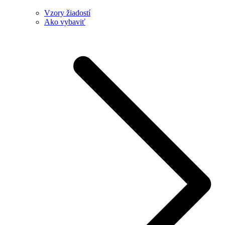
Vzory žiadostí
Ako vybaviť