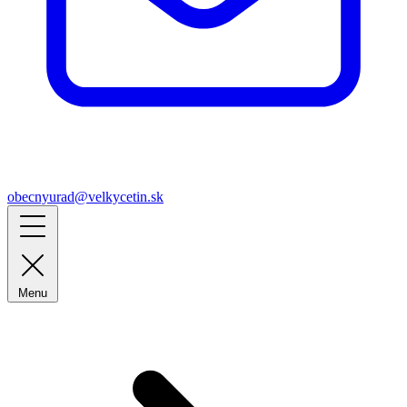
obecnyurad@velkycetin.sk
Menu