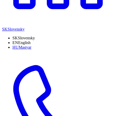
SK
Slovensky
SK
Slovensky
EN
English
HU
Magyar