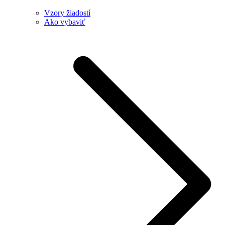
Vzory žiadostí
Ako vybaviť