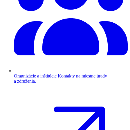
Oragnizácie a inštitúcie
Kontakty na miestne úrady
a združenia.