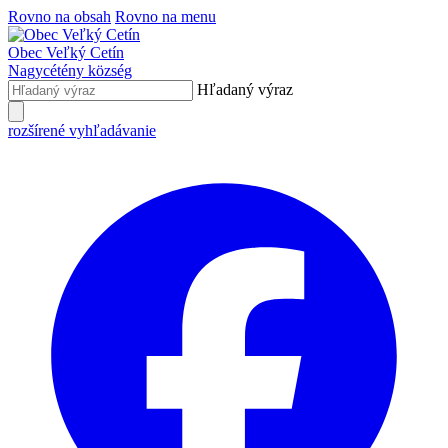
Rovno na obsah
Rovno na menu
Obec
Veľký Cetín
Nagycétény
község
Hľadaný výraz
rozšírené vyhľadávanie