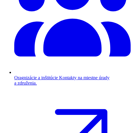
Oragnizácie a inštitúcie
Kontakty na miestne úrady
a združenia.