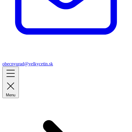
obecnyurad@velkycetin.sk
Menu