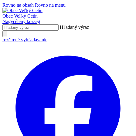
Rovno na obsah
Rovno na menu
Obec
Veľký Cetín
Nagycétény
község
Hľadaný výraz
rozšírené vyhľadávanie