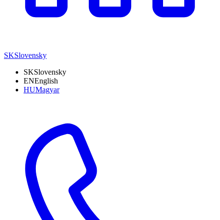
SK
Slovensky
SK
Slovensky
EN
English
HU
Magyar