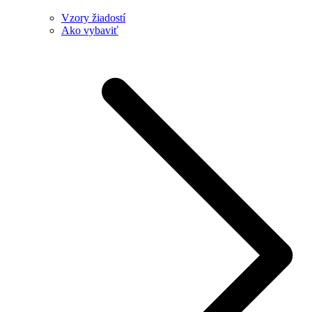
Vzory žiadostí
Ako vybaviť